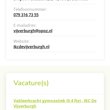
Telefoonnummer
079 316 73 55
E-mailadres
vijverburgh@opoz.nl
Website
ikcdevijverburgh.nl
Vacature(s)
Vakleerkracht gymnastiek (0,4 fte) - IKC De
Vijverburgh