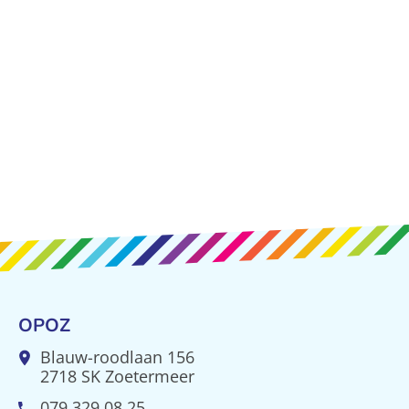
_Email
_UserPassword
OPOZ
Blauw-roodlaan 156
2718 SK Zoetermeer
079 329 08 25