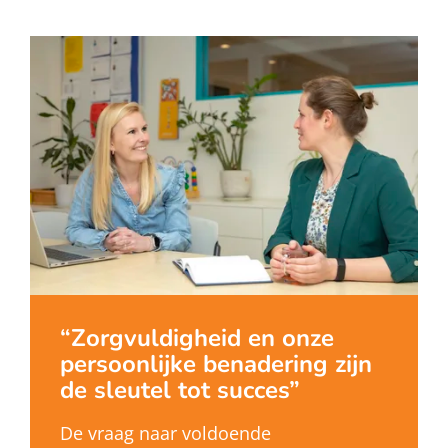
Zorgvuldigheid en onze
persoonlijke benadering zijn
de sleutel tot succes
De vraag naar voldoende