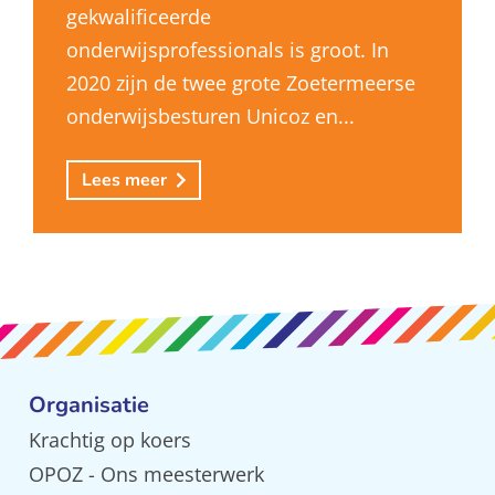
gekwalificeerde
onderwijsprofessionals is groot. In
2020 zijn de twee grote Zoetermeerse
onderwijsbesturen Unicoz en...
Lees meer
Organisatie
Krachtig op koers
OPOZ - Ons meesterwerk